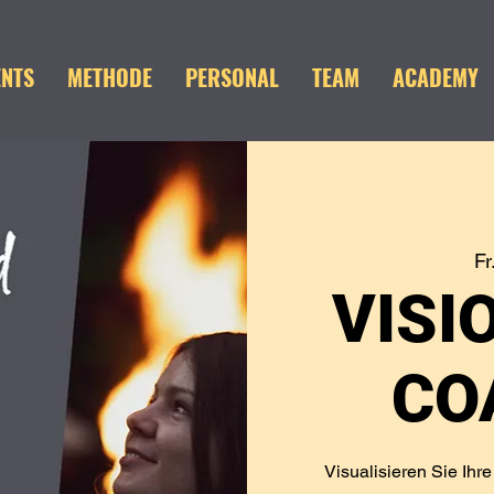
ENTS
METHODE
PERSONAL
TEAM
ACADEMY
Fr
VISI
CO
Visualisieren Sie Ihr