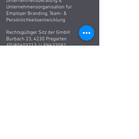
Unternehmensberatung &
Unternehmensorganisation für
Employer Branding, Team- &
Persönlichkeitsentwicklung
Rechtsgültiger Sitz der GmbH:
Burbach 23, 4230 Pregarten
ATU80603713 //
FN627082
Trainings & Coaching Standort:
2KANTER
Linzerberg 5, 4209 Engerwitzdorf
Methode
Service & Leistungen:
Partner
Personal Training
Team
Training
Bitte verwenden Sie das