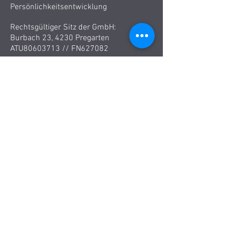
Persönlichkeitsentwicklung
Rechtsgültiger Sitz der GmbH:
Burbach 23, 4230 Pregarten
ATU80603713 //
FN627082
Trainings & Coaching Standort:
2KANTER
Linzerberg 5, 4209 Engerwitzdorf
Methode
Service & Leistungen:
Partner
Personal Training
Team
Training
Bitte verwenden Sie das
Kontaktformular - wir rufen Sie