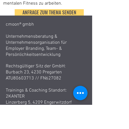
mentalen Fitness zu arbeiten.
ANFRAGE ZUM THEMA SENDEN
cmoon® gmbh
Unternehmensberatung &
Unternehmensorganisation für
Employer Branding, Team- &
Persönlichkeitsentwicklung
Rechtsgültiger Sitz der GmbH:
Burbach 23, 4230 Pregarten
ATU80603713 //
FN627082
Trainings & Coaching Standort:
2KANTER
Linzerberg 5, 4209 Engerwitzdorf
Methode
Service & Leistungen:
Partner