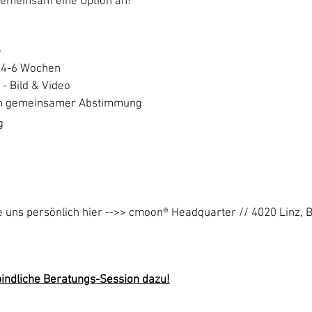
gemeinsam eine Option an!
e
 4-6 Wochen
- Bild & Video
 in gemeinsamer Abstimmung
g
ie uns persönlich hier -->> cmoon® Headquarter // 4020 Linz, 
bindliche Beratungs-Session dazu!