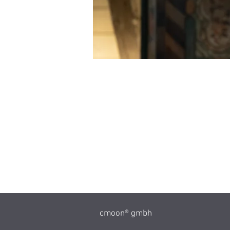
cmoon® gmbh