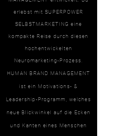
erlebst mit SUPERPOWER
SELBSTMARKETING eine
kompakte Reise durch diesen
hochentwickelten
Neuromarketing-Prozess.
HUMAN BRAND MANAGEMENT
ist ein Motivations- &
Leadership-Programm, welches
neue Blickwinkel auf die Ecken
und Kanten eines Menschen