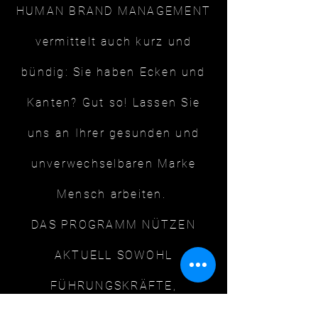
HUMAN BRAND MANAGEMENT
vermittelt auch kurz und
bündig: Sie haben Ecken und
Kanten? Gut so! Lassen Sie
uns an Ihrer gesunden und
unverwechselbaren Marke
Mensch arbeiten.
DAS PROGRAMM NÜTZEN
AKTUELL SOWOHL
FÜHRUNGSKRÄFTE,
UNTERNEHMEN WIE