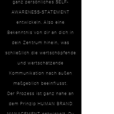
ganz persönliches SELF-
AWARENESS-STATEMENT
entwickeln. Also eine
Bekenntnis von dir an dich in
dein Zentrum hinein, was
schließlich die wertschöpfende
und wertschätzende
Kommunikation nach außen
maßgeblich beeinflusst.
Der Prozess ist ganz nahe an
dem Prinzip HUMAN BRAND
MANAGEMENT entwickelt. Du