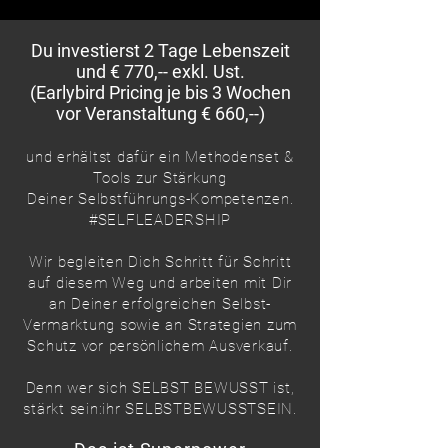
Du investierst 2 Tage Lebenszeit
und € 770,-- exkl. Ust.
(Earlybird Pricing je bis 3 Wochen
vor Veranstaltung € 660,--)
und erhältst dafür ein Methodenset &
Tools zur Stärkung
Deiner Selbstführungs-Kompetenzen.
#SELFLEADERSHIP
Wir begleiten Dich Schritt für Schritt
auf diesem Weg und arbeiten mit Dir
an Deiner erfolgreichen Selbst-
Vermarktung sowie an Strategien zum
Schutz vor persönlichem Ausverkauf.
Denn wer sich SELBST BEWUSST ist,
stärkt sein:ihr SELBSTBEWUSSTSEIN.