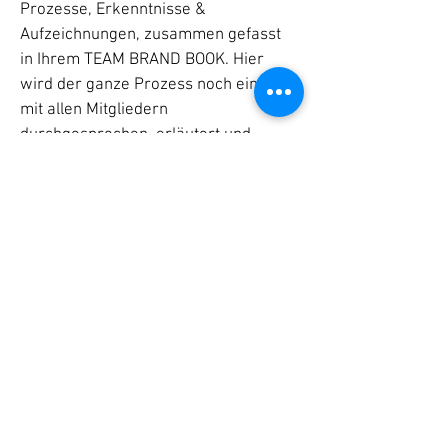
Prozesse, Erkenntnisse &
Aufzeichnungen, zusammen gefasst
in Ihrem TEAM BRAND BOOK. Hier
wird der ganze Prozess noch einmal
mit allen Mitgliedern
durchgesprochen, erläutert und
präsentiert. Dieses bildet das
Fundament, nicht nur für die
Zusammenarbeit & Positionierung im
Team mit der Arbeitgebermarke,
sondern auch für uns, damit wir
jederzeit, regelmäßig, bei Bedarf und
in jedem Kontext weiter an Ihrem
Erfolg im Unternehmen und dem
Ihrer Mitarbeitenden zu arbeiten.
Ziel: Die Arbeitgeber Marke mit den
Personen Marken Ihres Teams