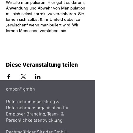
Wir alle manipulieren. Hier geht es darum,
Anwendung und Abwehr von Manipulation
mit sich selbst korrekt zu vereinbaren. Sie
lernen sich selbst & ihr Umfeld dabei zu
„erwischen“ wenn manipuliert wird. Wir
lernen Menschen verstehen, sie
einschätzen, genauso wie uns darauf
vorzubereiten mit ihnen effizient und
wertschätzend zu kommunizieren. Sie
erlernen eine Trickkiste aus
persönlichkeitspsychologischer Sicht, um
Diese Veranstaltung teilen
blitzschnell die Charaktertendenzen einer
Person zum eigenen Wohl einordnen zu
können.
Abwehrschild, wie Offensivstrategien lernen
sie anhand Ihres eigenen
cmoon® gmbh
Persönlichkeitsprofils anzuwenden. Vor
allem die Prophylaxe für emotionale
Unternehmensberatung &
Erpressung, Nötigung und Manipulation
Unternehmensorganisation für
lernen sie in diesem Training, sowie toxische
Employer Branding, Team- &
Verhaltensbilder ihres Umfeldes zu lesen.
Persönlichkeitsentwicklung
—>> professionell begleitet von DBT-
Skillstrainer Simon P. Ebmer.
Rechtsgültiger Sitz der GmbH: