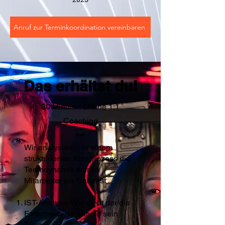
Anruf zur Terminkoordination vereinbaren
Das erhältst du!
30 Minuten Online 1:1
Coaching
•••
Wir analysieren in einem
strukturierten Kurzprozess die
Teamdynamik deiner
Mitarbeiter als Ganzes:
IST-Analyse: Wie sieht der/die
Entscheider:in aktuell sein
Team?