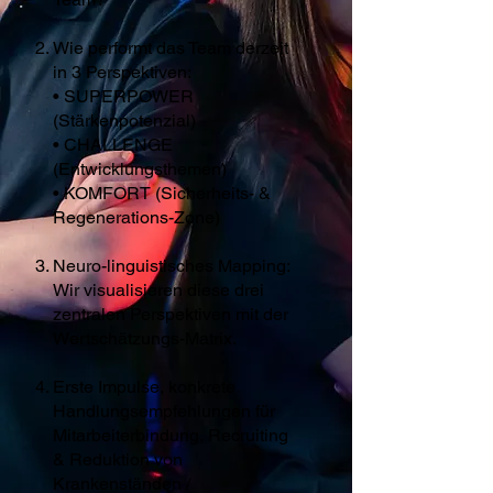
Wie performt das Team derzeit
in 3 Perspektiven:
• SUPERPOWER
(Stärkenpotenzial)​
• CHALLENGE
(Entwicklungsthemen)
• KOMFORT (Sicherheits- &
Regenerations-Zone)
Neuro-linguistisches Mapping:
Wir visualisieren diese drei
zentralen Perspektiven mit der
Wertschätzungs-Matrix.
Erste Impulse, konkrete
Handlungsempfehlungen für
Mitarbeiterbindung, Recruiting
& Reduktion von
Krankenständen /