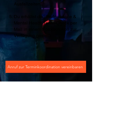
Ausfallzeiten.
Du erhältst den Performance &
Mental Health Team-Check per
Mail in einem Fotoprotokoll zur
Verfügung gestellt.
•••
Anruf zur Terminkoordination vereinbaren