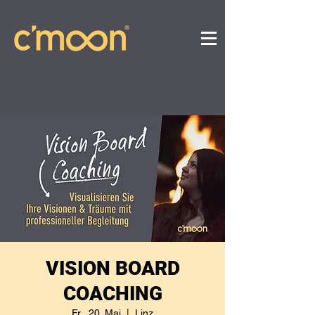
VISION BOARD
COACHING
Fr., 20. Mai
  |  
Linz