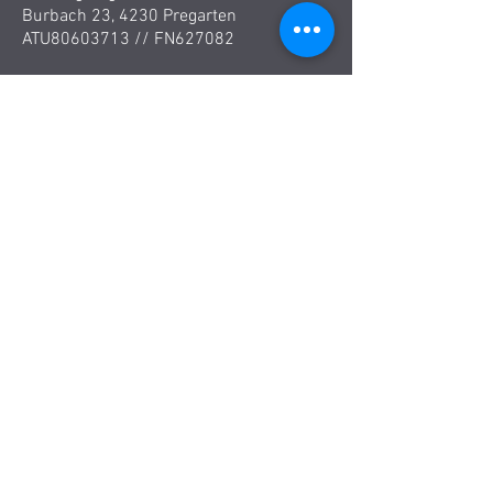
Burbach 23, 4230 Pregarten
ATU80603713 //
FN627082
Trainings & Coaching Standort:
2KANTER
Linzerberg 5, 4209 Engerwitzdorf
Methode
Service & Leistungen:
Partner
Personal Training
Team
Training
Bitte verwenden Sie das
Kontaktformular - wir rufen Sie
zurück!
cmoon.office(at)cmoon.at